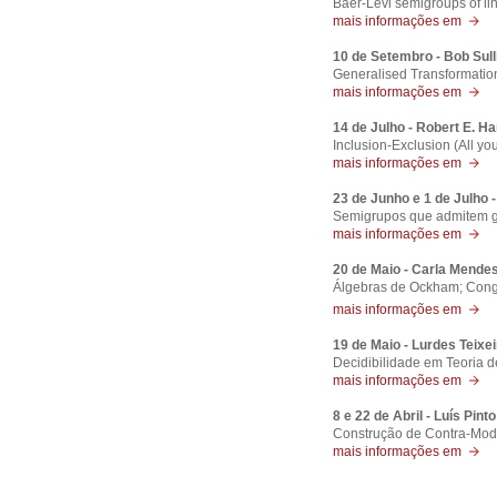
Baer-Levi semigroups of li
mais informações em
10 de Setembro - Bob Sull
Generalised Transformati
mais informações em
14 de Julho - Robert E. H
Inclusion-Exclusion (All yo
mais informações em
23 de Junho e 1 de Julho
Semigrupos que admitem 
mais informações em
20 de Maio - Carla Mend
Álgebras de Ockham; Cong
mais informações em
19 de Maio - Lurdes Teix
Decidibilidade em Teoria d
mais informações em
8 e 22 de Abril - Luís Pin
Construção de Contra-Model
mais informações em