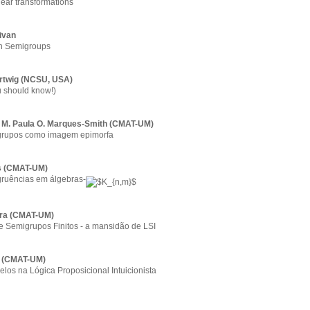
near transformations
ivan
on Semigroups
artwig (NCSU, USA)
u should know!)
 - M. Paula O. Marques-Smith (CMAT-UM)
grupos como imagem epimorfa
es (CMAT-UM)
ruências em álgebras-
eira (CMAT-UM)
e Semigrupos Finitos - a mansidão de LSI
to (CMAT-UM)
os na Lógica Proposicional Intuicionista