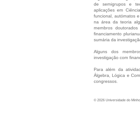
de semigrupos e te
aplicações em Ciênc
funcional, autómatos e
na área da teoria al
membros doutorados 
financiamento plurian
sumária da investigaçã
Alguns dos membros
investigação com finan
Para além da ativid
Álgebra, Lógica e Com
congressos.
©
2026
Universidade do Minh