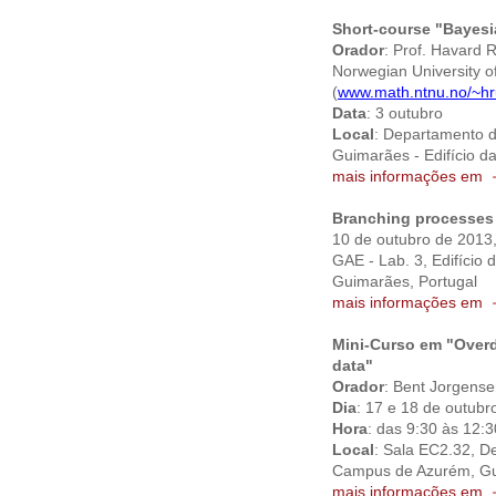
Short-course "Bayesi
Orador
: Prof. Havard 
Norwegian University o
(
www.math.ntnu.no/~h
Data
: 3 outubro
Local
: Departamento 
Guimarães - Edifício d
mais informações em
Branching processes i
10 de outubro de 2013
GAE - Lab. 3, Edifício
Guimarães, Portugal
mais informações em
Mini-Curso em "Overd
data"
Orador
: Bent Jorgense
Dia
: 17 e 18 de outubr
Hora
: das 9:30 às 12:3
Local
: Sala EC2.32, D
Campus de Azurém, Gu
mais informações em