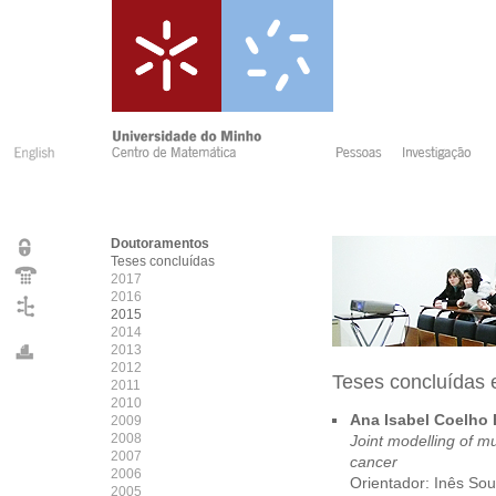
Doutoramentos
Teses concluídas
2017
2016
2015
2014
2013
2012
Teses concluídas
2011
2010
Ana Isabel Coelho
2009
2008
Joint modelling of mu
2007
cancer
2006
Orientador: Inês So
2005