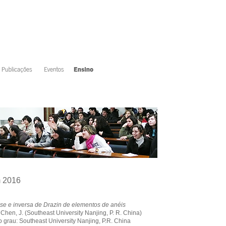
m 2016
se e inversa de Drazin de elementos de anéis
e Chen, J. (Southeast University Nanjing, P. R. China)
 o grau: Southeast University Nanjing, P.R. China