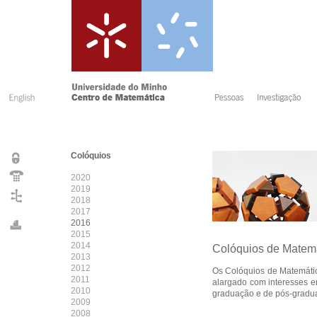
Colóquios
2020
2019
2018
2017
2016
2015
2014
Colóquios de Matem
2013
2012
Os Colóquios de Matemátic
2011
alargado com interesses e
2010
graduação e de pós-gradua
2009
2008