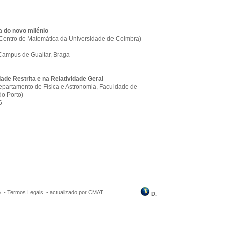
 do novo milénio
 (Centro de Matemática da Universidade de Coimbra)
 Campus de Gualtar, Braga
dade Restrita e na Relatividade Geral
epartamento de Física e Astronomia, Faculdade de
do Porto)
6
o
-
Termos Legais
-
actualizado por CMAT
D.