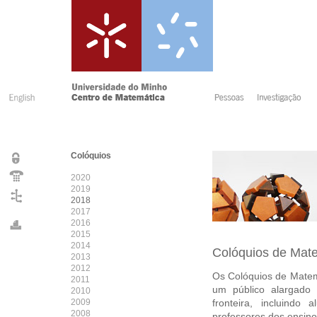
Colóquios
2020
2019
2018
2017
2016
2015
2014
Colóquios de Mat
2013
2012
Os Colóquios de Matem
2011
um público alargado
2010
2009
fronteira, incluind
2008
professores dos ensino