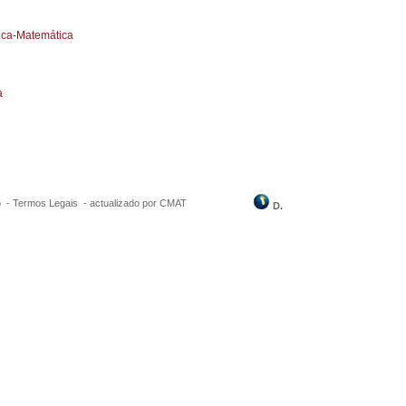
sica-Matemática
l
a
o
-
Termos Legais
-
actualizado por CMAT
D.