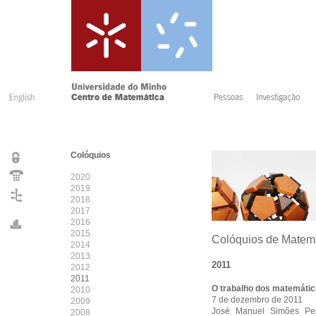
Colóquios
2020
2019
2018
2017
2016
2015
Colóquios de Matem
2014
2013
2011
2012
2011
O trabalho dos matemátic
2010
7 de dezembro de 2011
2009
José Manuel Simões Per
2008