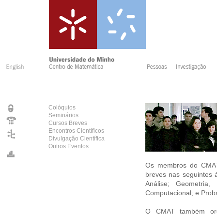
Colóquios
Seminários
Cursos Breves
Encontros Científicos
Divulgação Científica
Outros Eventos
Os membros do CMAT 
breves nas seguintes á
Análise; Geometria,
Computacional; e Probab
O CMAT também orga