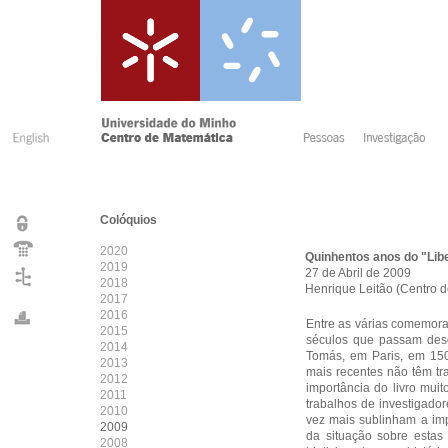
Colóquios
2020
Quinhentos anos do "Libe
2019
27 de Abril de 2009
2018
Henrique Leitão (Centro d
2017
2016
Entre as várias comemora
2015
séculos que passam desde
2014
Tomás, em Paris, em 150
2013
mais recentes não têm tr
2012
importância do livro mui
2011
trabalhos de investigado
2010
vez mais sublinham a imp
2009
da situação sobre estas 
2008