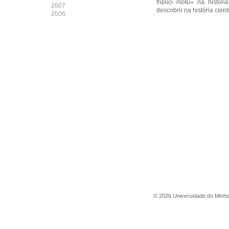
triplici motu» na histó
2007
descobrir na história cient
2006
©
2026
Universidade do Minh