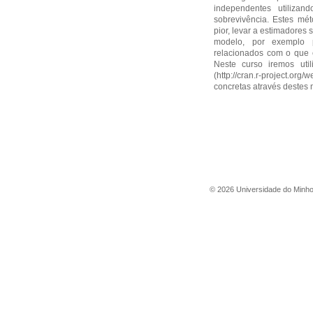
independentes utiliza
sobrevivência. Estes mét
pior, levar a estimadores
modelo, por exemplo 
relacionados com o que 
Neste curso iremos uti
(http://cran.r-project.or
concretas através destes
©
2026
Universidade do Minh