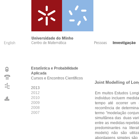
Estatística e Probabilidade
Aplicada
Cursos e Encontros Científicos
Joint Modelling of Lo
2013
2012
Em muitos Estudos Longit
2010
indivíduo incluem medida
2009
tempo até ocorrer um e
2008
recorrência de determina
2007
termo "modelação conjunta
simultânea das
duas var
entre as medidas repetid
predominantes na litera
models) não são utiliz
abordagens simples são 