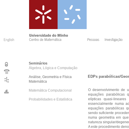
Seminários
Álgebra, Lógica e Computação
EDPs parabólicas/Geom
Análise, Geometria e Física
Matemática
O desenvolvimento de um
Matemática Computacional
equações parabólicas q
elípticas quasi-linear
Probabilidades e Estatística
essencialmente numa ad
equações parabólicas qu
sendo suficiente proceder
numa geometria em que s
natureza singular/degene
A este procedimento deno