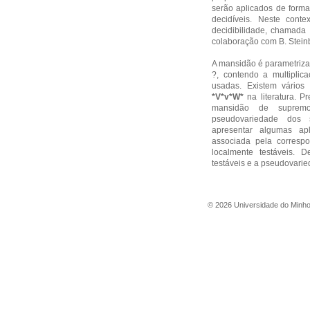
serão aplicados de forma
decidíveis. Neste cont
decidibilidade, chamada 
colaboração com B. Stein
A mansidão é parametrizad
?, contendo a multiplic
usadas. Existem vário
*
V*v*W
*
na literatura. P
mansidão de supre
pseudovariedade dos s
apresentar algumas ap
associada pela corresp
localmente testáveis. 
testáveis e a pseudovari
©
2026
Universidade do Minh