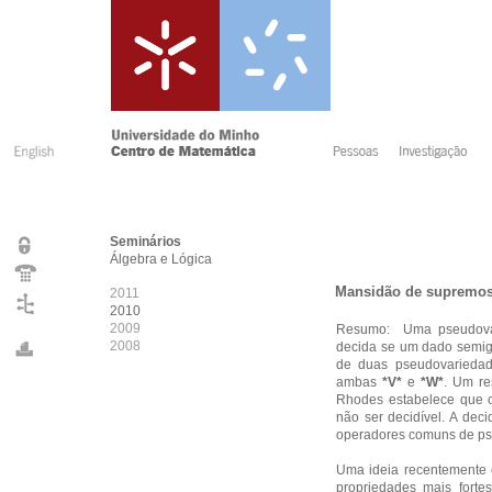
Seminários
Álgebra e Lógica
Mansidão de supremos
2011
2010
2009
Resumo: Uma pseudovari
2008
decida se um dado semi
de duas pseudovarieda
ambas
*
V
*
e
*
W
*
. Um re
Rhodes estabelece que 
não ser decidível. A dec
operadores comuns de ps
Uma ideia recentemente e
propriedades mais fort