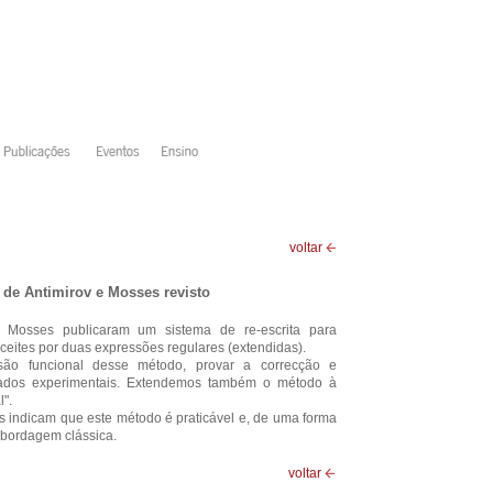
voltar
a de Antimirov e Mosses revisto
 Mosses publicaram um sistema de re-escrita para
eites por duas expressões regulares (extendidas).
ão funcional desse método, provar a correcção e
ltados experimentais. Extendemos também o método à
l".
s indicam que este método é praticável e, de uma forma
abordagem clássica.
voltar