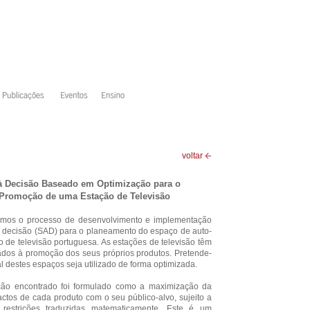
voltar
à Decisão Baseado em Optimização para o
 Promoção de uma Estação de Televisão
amos o processo de desenvolvimento e implementação
 decisão (SAD) para o planeamento do espaço de auto-
de televisão portuguesa. As estações de televisão têm
dos à promoção dos seus próprios produtos. Pretende-
 destes espaços seja utilizado de forma optimizada.
ção encontrado foi formulado como a maximização da
tos de cada produto com o seu público-alvo, sujeito a
estrições traduzidas matematicamente. Este é um