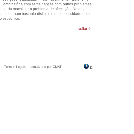
 Combinatória com semelhanças com outros problemas
lema da mochila e o problema de afectação. No entanto,
 que o tornam bastante distinto e com necessidade de se
 específico.
voltar
o
-
Termos Legais
-
actualizado por CMAT
D.