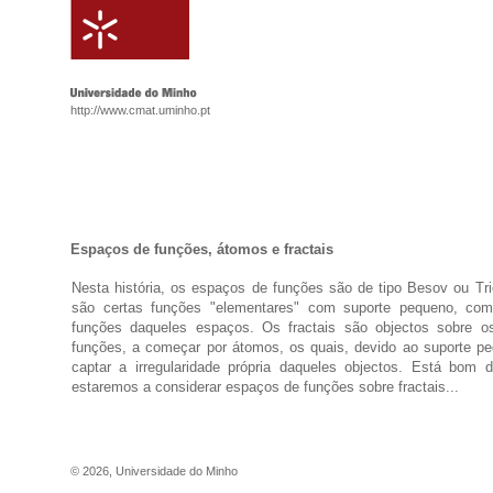
http://www.cmat.uminho.pt
Espaços de funções, átomos e fractais
Nesta história, os espaços de funções são de tipo Besov ou Tri
são certas funções "elementares" com suporte pequeno, co
funções daqueles espaços. Os fractais são objectos sobre o
funções, a começar por átomos, os quais, devido ao suporte p
captar a irregularidade própria daqueles objectos. Está bom 
estaremos a considerar espaços de funções sobre fractais...
©
2026
,
Universidade do Minho