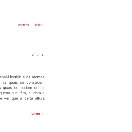
voltar
ebel-Lizorkin e os átomos
m as quais se constroem
s quais se podem definir
equeno que têm, ajudam a
de ver que a certa altura
voltar