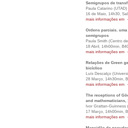
Semigrupos de trans
Paula Catarino (UTAD)
16 de Maio, 14h30, Sa
mais informações em
Ordens parciais. uma 
semigrupos
Paula Smith (Centro d
18 Abril,
14h00min, B40
mais informações em
Relações de Green g
bicíclico
Luís Descalço (Univers
28 Março,
14h30min, B
mais informações em
The receptions of Göd
and mathematicians, 
Ivor Grattan-Guinness 
17 Março,
14h00min, B
mais informações em
Mansidão de pseudov